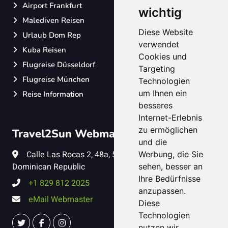
Airport Frankfurt
wichtig
Malediven Reisen
Diese Website
Urlaub Dom Rep
verwendet
Kuba Reisen
Cookies und
Flugreise Düsseldorf
Targeting
Flugreise München
Technologien
um Ihnen ein
Reise Information
besseres
Internet-Erlebnis
zu ermöglichen
Travel2Sun Webmaster
und die
Calle Las Rocas 2, 48a, 57041, Puerto Plata,
Werbung, die Sie
Dominican Republic
sehen, besser an
Ihre Bedürfnisse
+1 829 812 2025
anzupassen.
eMail Webmaster
Diese
Technologien
nutzen wir