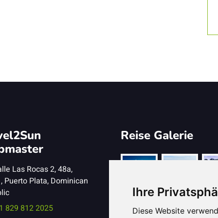
vel2Sun
Reise Galerie
bmaster
lle Las Rocas 2, 48a,
, Puerto Plata, Dominican
Ihre Privatsphä
lic
1 829 812 2025
Diese Website verwend