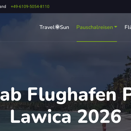
land
+49-6109-5054-8110
Travel🌞Sun
Pauschalreisen
Fl
 ab Flughafen 
Lawica 2026