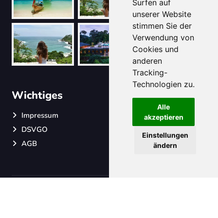
Surfen auf
unserer Website
stimmen Sie der
Verwendung von
Cookies und
anderen
Tracking-
Technologien zu.
Wichtiges
Alle
Impressum
akzeptieren
DSVGO
Einstellungen
AGB
ändern
©
Travel2Sun
®.
Designed By Oberheim Online &
HTML
Codex