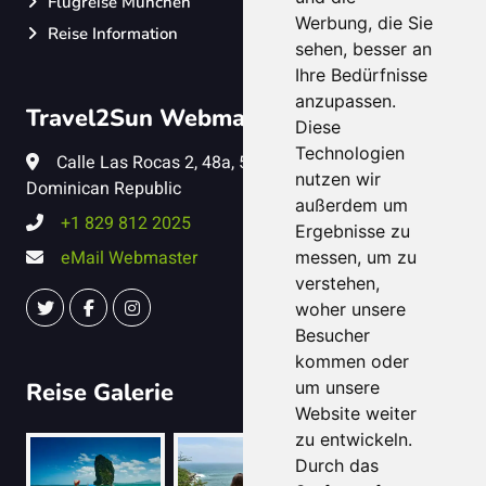
Flugreise München
Werbung, die Sie
Reise Information
sehen, besser an
Ihre Bedürfnisse
anzupassen.
Travel2Sun Webmaster
Diese
Technologien
Calle Las Rocas 2, 48a, 57041, Puerto Plata,
nutzen wir
Dominican Republic
außerdem um
+1 829 812 2025
Ergebnisse zu
eMail Webmaster
messen, um zu
verstehen,
woher unsere
Besucher
kommen oder
Reise Galerie
um unsere
Website weiter
zu entwickeln.
Durch das