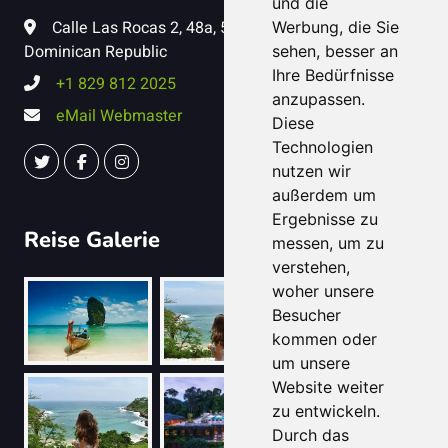
und die
Calle Las Rocas 2, 48a, 57041, Puerto Plata,
Werbung, die Sie
Dominican Republic
sehen, besser an
Ihre Bedürfnisse
+1 829 812 2025
anzupassen.
eMail Webmaster
Diese
Technologien
nutzen wir
außerdem um
Ergebnisse zu
Reise Galerie
messen, um zu
verstehen,
woher unsere
Besucher
kommen oder
um unsere
Website weiter
zu entwickeln.
Durch das