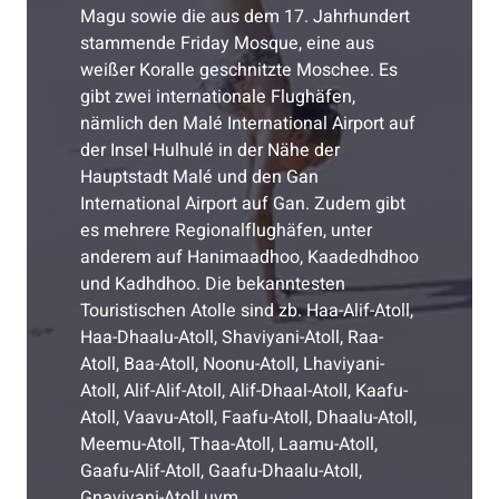
Magu sowie die aus dem 17. Jahrhundert
stammende Friday Mosque, eine aus
weißer Koralle geschnitzte Moschee. Es
gibt zwei internationale Flughäfen,
nämlich den Malé International Airport auf
der Insel Hulhulé in der Nähe der
Hauptstadt Malé und den Gan
International Airport auf Gan. Zudem gibt
es mehrere Regionalflughäfen, unter
anderem auf Hanimaadhoo, Kaadedhdhoo
und Kadhdhoo. Die bekanntesten
Touristischen Atolle sind zb. Haa-Alif-Atoll,
Haa-Dhaalu-Atoll, Shaviyani-Atoll, Raa-
Atoll, Baa-Atoll, Noonu-Atoll, Lhaviyani-
Atoll, Alif-Alif-Atoll, Alif-Dhaal-Atoll, Kaafu-
Atoll, Vaavu-Atoll, Faafu-Atoll, Dhaalu-Atoll,
Meemu-Atoll, Thaa-Atoll, Laamu-Atoll,
Gaafu-Alif-Atoll, Gaafu-Dhaalu-Atoll,
Gnaviyani-Atoll uvm...