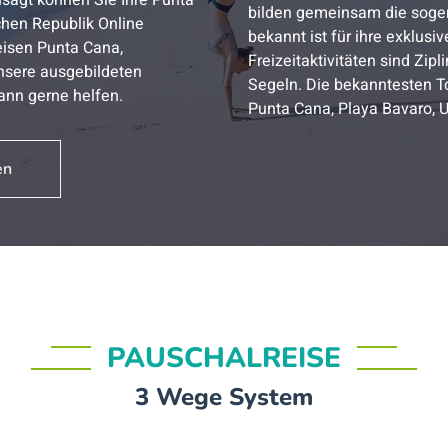
sagt können Sie Ihre Punta
bilden gemeinsam die sogen
chen Republik Online
bekannt ist für ihre exklusi
eisen Punta Cana,
Freizeitaktivitäten sind Zip
unsere ausgebildeten
Segeln. Die bekanntesten To
ann gerne helfen.
Punta Cana, Playa Bavaro, U
en
PAUSCHALREISE
3 Wege System