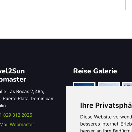
vel2Sun
Reise Galerie
bmaster
lle Las Rocas 2, 48a,
, Puerto Plata, Dominican
Ihre Privatsphä
lic
1 829 812 2025
Diese Website verwend
besseres Internet-Erle
Mail Webmaster
besser an Ihre Bedürfn