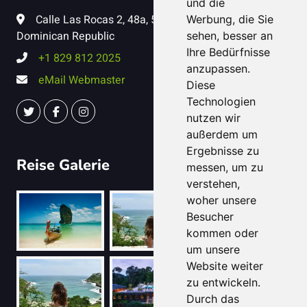
und die
Calle Las Rocas 2, 48a, 57041, Puerto Plata,
Werbung, die Sie
Dominican Republic
sehen, besser an
Ihre Bedürfnisse
+1 829 812 2025
anzupassen.
eMail Webmaster
Diese
Technologien
nutzen wir
außerdem um
Ergebnisse zu
Reise Galerie
messen, um zu
verstehen,
woher unsere
Besucher
kommen oder
um unsere
Website weiter
zu entwickeln.
Durch das